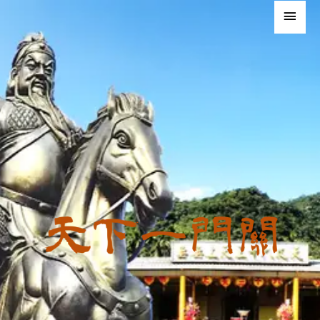
跳
主
至
要
主
要
選
內
容
單