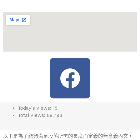
F
a
c
Today's Views:
15
Total Views:
89,798
e
以下是為了能夠滿足段落所需的長度而定義的無意義內文，