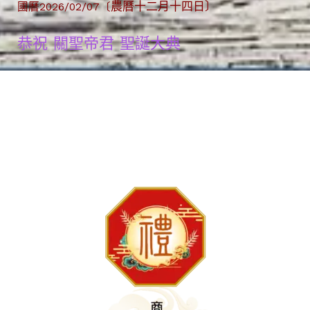
農曆十二月十四日〕
國曆2026/02/07〔
恭祝 關聖帝君 聖誕大典