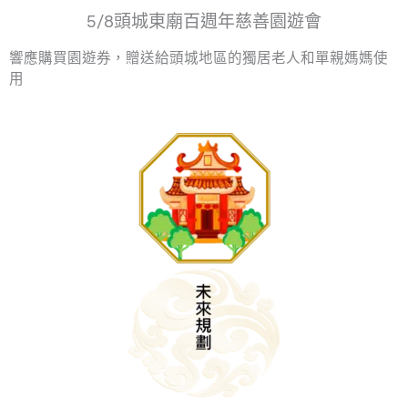
5/8頭城東廟百週年慈善園遊會
響應購買園遊券，贈送給頭城地區的獨居老人和單親媽媽使
用