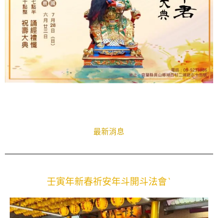
最新消息
壬寅年新春祈安年斗開斗法會`