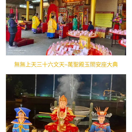
無無上天三十六文天~萬聖殿玉閤安座大典