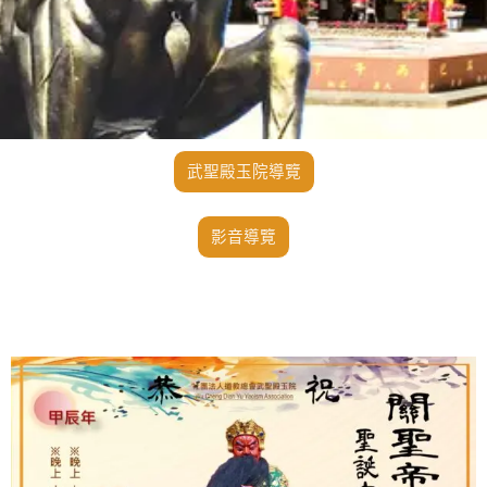
武聖殿玉院導覽
影音導覽