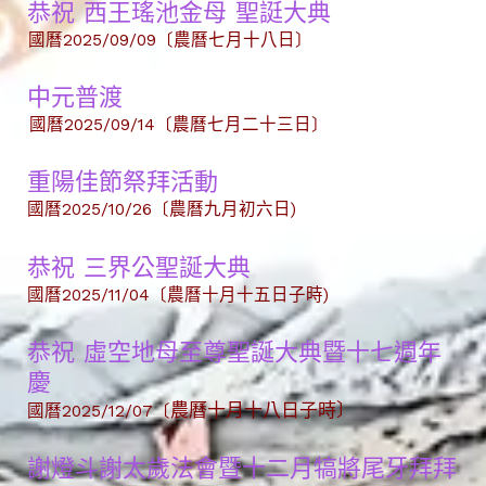
恭祝 西王瑤池金母 聖誔大典
國曆2025/09/09〔農曆七月十八日〕
中元普渡
國曆2025/09/14〔農曆七月二十三日〕
重陽佳節祭拜活動
國曆2025/10/26〔農曆九月初六日)
恭祝 三界公聖誕大典
國曆2025/11/04〔農曆十月十五日子時)
恭祝 虛空地母至尊聖誕大典暨十七週年
慶
農曆十月十八日子時〕
國曆2025/12/07〔
謝燈斗謝太歲法會暨十二月犒將尾牙拜拜